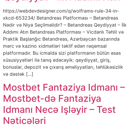
https://webdevdesigner.com/q/wolframs-rule-34-in-
xkcd-653234/ Betandreas Platforması – Betandreas
Nədir və Niyə Seçilməlidir? – Betandreas Qeydiyyat – İlk
Addımı Atın Betandreas Platforması – Vicdanlı Təhlil və
Praktik Başlanğıc Betandreas, Azərbaycan bazarında
mərc və kazino xidmətləri təklif edən rəqəmsal
platformadır. Bu icmalda sizi platformanın bütün əsas
xüsusiyyətləri ilə tanış edəcəyik: qeydiyyat, giriş,
bonuslar, depozit və çıxarış əməliyyatları, təhlükəsizlik
və dəstək […]
Mostbet Fantaziya Idmanı –
Mostbet-də Fantaziya
Idmanı Necə Işləyir – Test
Nəticələri