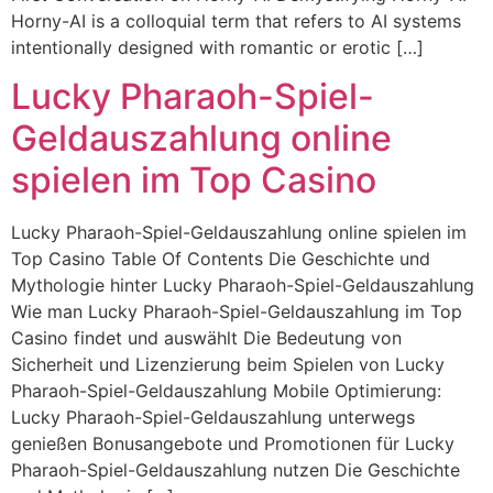
Horny-AI is a colloquial term that refers to AI systems
intentionally designed with romantic or erotic […]
Lucky Pharaoh-Spiel-
Geldauszahlung online
spielen im Top Casino
Lucky Pharaoh-Spiel-Geldauszahlung online spielen im
Top Casino Table Of Contents Die Geschichte und
Mythologie hinter Lucky Pharaoh-Spiel-Geldauszahlung
Wie man Lucky Pharaoh-Spiel-Geldauszahlung im Top
Casino findet und auswählt Die Bedeutung von
Sicherheit und Lizenzierung beim Spielen von Lucky
Pharaoh-Spiel-Geldauszahlung Mobile Optimierung:
Lucky Pharaoh-Spiel-Geldauszahlung unterwegs
genießen Bonusangebote und Promotionen für Lucky
Pharaoh-Spiel-Geldauszahlung nutzen Die Geschichte