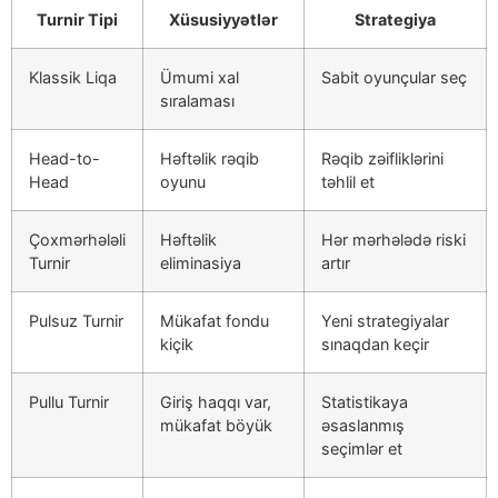
Turnir Tipi
Xüsusiyyətlər
Strategiya
Klassik Liqa
Ümumi xal
Sabit oyunçular seç
sıralaması
Head-to-
Həftəlik rəqib
Rəqib zəifliklərini
Head
oyunu
təhlil et
Çoxmərhələli
Həftəlik
Hər mərhələdə riski
Turnir
eliminasiya
artır
Pulsuz Turnir
Mükafat fondu
Yeni strategiyalar
kiçik
sınaqdan keçir
Pullu Turnir
Giriş haqqı var,
Statistikaya
mükafat böyük
əsaslanmış
seçimlər et