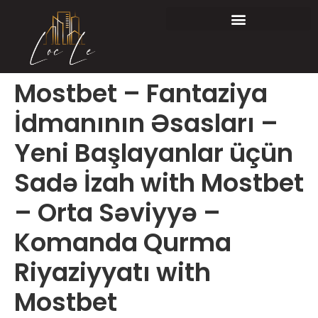
Mostbet – Fantaziya
İdmanının Əsasları –
Yeni Başlayanlar üçün
Sadə İzah with Mostbet
– Orta Səviyyə –
Komanda Qurma
Riyaziyyatı with
Mostbet