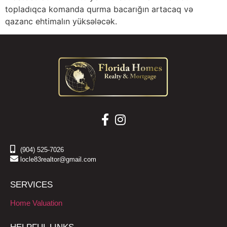
topladıqca komanda qurma bacarığın artacaq və
qazanc ehtimalın yüksələcək.
(904) 525-7026
locle83realtor@gmail.com
SERVICES
Home Valuation