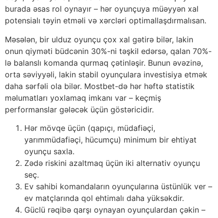
burada əsas rol oynayır – hər oyunçuya müəyyən xal
potensialı təyin etməli və xərcləri optimallaşdırmalısan.
Məsələn, bir ulduz oyunçu çox xal gətirə bilər, lakin
onun qiyməti büdcənin 30%-ni təşkil edərsə, qalan 70%-
lə balanslı komanda qurmaq çətinləşir. Bunun əvəzinə,
orta səviyyəli, lakin stabil oyunçulara investisiya etmək
daha sərfəli ola bilər. Mostbet-də hər həftə statistik
məlumatları yoxlamaq imkanı var – keçmiş
performanslar gələcək üçün göstəricidir.
Hər mövqe üçün (qapıçı, müdafiəçi,
yarımmüdafiəçi, hücumçu) minimum bir ehtiyat
oyunçu saxla.
Zədə riskini azaltmaq üçün iki alternativ oyunçu
seç.
Ev sahibi komandaların oyunçularına üstünlük ver –
ev matçlarında qol ehtimalı daha yüksəkdir.
Güclü rəqibə qarşı oynayan oyunçulardan çəkin –