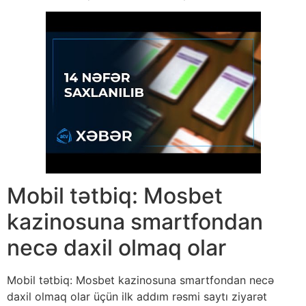
Mobil tətbiq: Mosbet
kazinosuna smartfondan
necə daxil olmaq olar
Mobil tətbiq: Mosbet kazinosuna smartfondan necə
daxil olmaq olar üçün ilk addım rəsmi saytı ziyarət