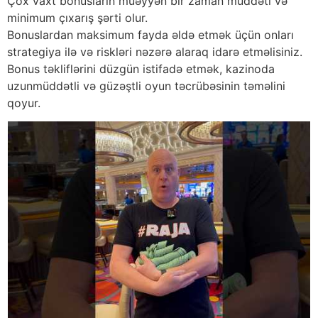
Çox vaxt bonusların müəyyən bir zaman müddəti və
minimum çıxarış şərti olur.
Bonuslardan maksimum fayda əldə etmək üçün onları
strategiya ilə və riskləri nəzərə alaraq idarə etməlisiniz.
Bonus təkliflərini düzgün istifadə etmək, kazinoda
uzunmüddətli və güzəştli oyun təcrübəsinin təməlini
qoyur.