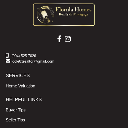
(904) 525-7026
locle83realtor@gmail.com
SERVICES
Home Valuation
HELPFUL LINKS
Buyer Tips
Seller Tips