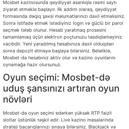
Mosbet kazinosunda qeydiyyat asanlıqla rəsmi saytı
ziyarət etməklə başlayır. İlk addım olaraq, qeydiyyat
formasında dəqiq şəxsi məlumatlarınızı daxil etməlisiniz.
Sonra istifadə etmək istədiyiniz login və güclü bir parol
seçmək tələb olunur. Hesab yaratmaq prosesini
tamamlamaq üçün elektron poçtunuzu təsdiqləməyiniz
vacibdir. Yeni yaradılmış hesabınıza daxil olduqdan
sonra depozit etməyə başlaya bilərsiniz. Beləliklə,
Mosbet-də hesabınız aktiv olur və kazino oyunlarını
oynamağa hazır olursunuz.
Oyun seçimi: Mosbet-də
uduş şansınızı artıran oyun
növləri
Mosbet-də oyun seçimi edərkən yüksək RTP faizli
slotlar üstünlük təşkil edir. Live kazino masalarında
strateji bacarıqlarınızı sınaya bilərsiniz. Blackjack və