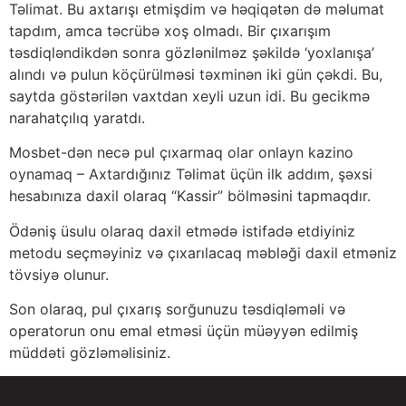
Təlimat. Bu axtarışı etmişdim və həqiqətən də məlumat
tapdım, amca təcrübə xoş olmadı. Bir çıxarışım
təsdiqləndikdən sonra gözlənilməz şəkildə ‘yoxlanışa’
alındı və pulun köçürülməsi təxminən iki gün çəkdi. Bu,
saytda göstərilən vaxtdan xeyli uzun idi. Bu gecikmə
narahatçılıq yaratdı.
Mosbet-dən necə pul çıxarmaq olar onlayn kazino
oynamaq – Axtardığınız Təlimat üçün ilk addım, şəxsi
hesabınıza daxil olaraq “Kassir” bölməsini tapmaqdır.
Ödəniş üsulu olaraq daxil etmədə istifadə etdiyiniz
metodu seçməyiniz və çıxarılacaq məbləği daxil etməniz
tövsiyə olunur.
Son olaraq, pul çıxarış sorğunuzu təsdiqləməli və
operatorun onu emal etməsi üçün müəyyən edilmiş
müddəti gözləməlisiniz.