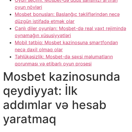
oyun növləri
Mosbet bonusları: Başlanğıc təkliflərindən necə
düzgün istifadə etmək olar
Canlı diler oyunları: Mosbet-də real vaxt rejimində
oynamağın xüsusiyyətləri
Mobil tətbiq: Mosbet kazinosuna smartfondan
necə daxil olmaq olar
Təhlükəsizlik: Mosbet-də şəxsi məlumatların
qorunması və etibarlı oyun prosesi
Mosbet kazinosunda
qeydiyyat: İlk
addımlar və hesab
yaratmaq