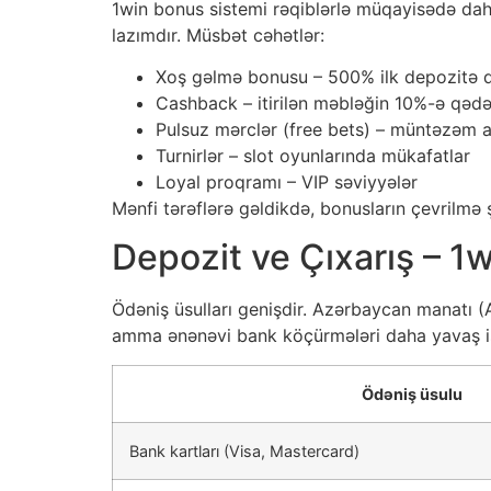
1win bonus sistemi rəqiblərlə müqayisədə dah
lazımdır. Müsbət cəhətlər:
Xoş gəlmə bonusu – 500% ilk depozitə 
Cashback – itirilən məbləğin 10%-ə qədə
Pulsuz mərclər (free bets) – müntəzəm a
Turnirlər – slot oyunlarında mükafatlar
Loyal proqramı – VIP səviyyələr
Mənfi tərəflərə gəldikdə, bonusların çevrilmə 
Depozit ve Çıxarış – 1
Ödəniş üsulları genişdir. Azərbaycan manatı (
amma ənənəvi bank köçürmələri daha yavaş işl
Ödəniş üsulu
Bank kartları (Visa, Mastercard)