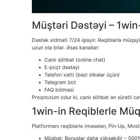
Müştəri Dəstəyi – 1win
Dəstək xidməti 7/24 işləyir. Rəqiblərlə müqay
uzun ola bilər. Əsas kanallar:
Canlı söhbət (online chat)
E-poçt dəstəyi
Telefon xətti (bəzi ölkələr üçün)
Telegram bot
FAQ bölməsi
Proqnozum odur ki, canlı söhbət ən sürətli ca
1win-in Reqiblerle Müq
Platformanı rəqiblərlə (məsələn, Pin-Up, Mos
Müsbət: Bonuslar daha yüksəkdir – 500