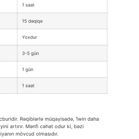
1 saat
15 dəqiqə
Yoxdur
3-5 gün
1 gün
1 saat
cburidir. Rəqiblərlə müqayisədə, 1win daha
yini artırır. Mənfi cəhət odur ki, bəzi
asiyanın mövcud olmasıdır.