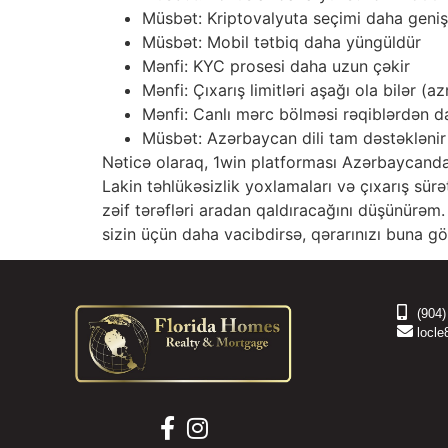
Müsbət: Kriptovalyuta seçimi daha geniş
Müsbət: Mobil tətbiq daha yüngüldür
Mənfi: KYC prosesi daha uzun çəkir
Mənfi: Çıxarış limitləri aşağı ola bilər (a
Mənfi: Canlı mərc bölməsi rəqiblərdən da
Müsbət: Azərbaycan dili tam dəstəklənir
Nəticə olaraq, 1win platforması Azərbaycanda
Lakin təhlükəsizlik yoxlamaları və çıxarış sü
zəif tərəfləri aradan qaldıracağını düşünürəm.
sizin üçün daha vacibdirsə, qərarınızı buna g
(904)
locl