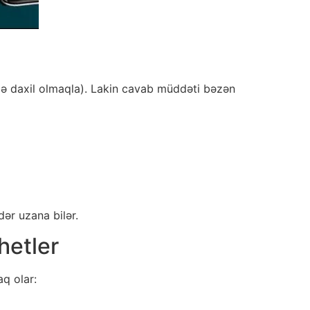
 də daxil olmaqla). Lakin cavab müddəti bəzən
ər uzana bilər.
hetler
q olar: