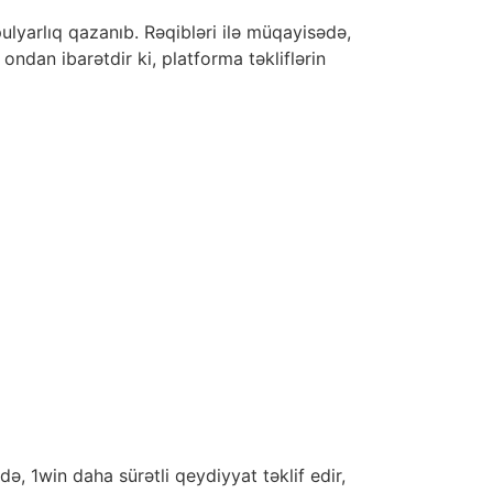
lyarlıq qazanıb. Rəqibləri ilə müqayisədə,
ondan ibarətdir ki, platforma təkliflərin
, 1win daha sürətli qeydiyyat təklif edir,