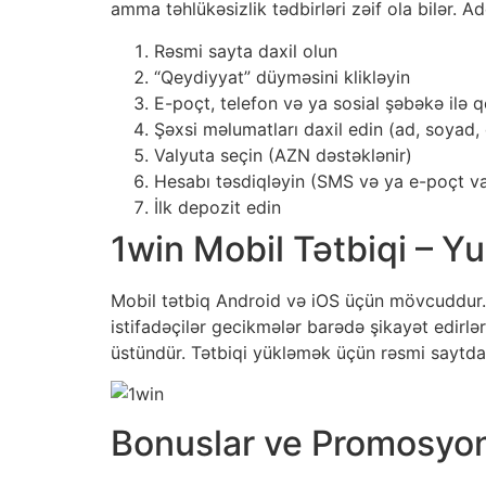
amma təhlükəsizlik tədbirləri zəif ola bilər. Ad
Rəsmi sayta daxil olun
“Qeydiyyat” düyməsini klikləyin
E-poçt, telefon və ya sosial şəbəkə ilə 
Şəxsi məlumatları daxil edin (ad, soyad,
Valyuta seçin (AZN dəstəklənir)
Hesabı təsdiqləyin (SMS və ya e-poçt vas
İlk depozit edin
1win Mobil Tətbiqi – Yu
Mobil tətbiq Android və iOS üçün mövcuddur. R
istifadəçilər gecikmələr barədə şikayət edirlə
üstündür. Tətbiqi yükləmək üçün rəsmi saytdan
Bonuslar ve Promosyonl