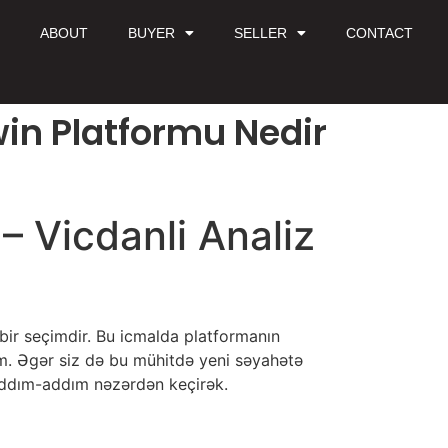
E
ABOUT
BUYER
SELLER
CONTACT
win Platformu Nedir
– Vicdanli Analiz
ir seçimdir. Bu icmalda platformanın
yəm. Əgər siz də bu mühitdə yeni səyahətə
 addım-addım nəzərdən keçirək.